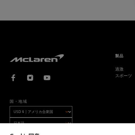
製品
過激
スポーツ
国・地域